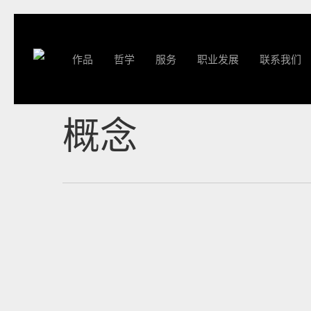
跳
至
主
作品
哲学
服务
职业发展
联系我们
要
内
容
概念